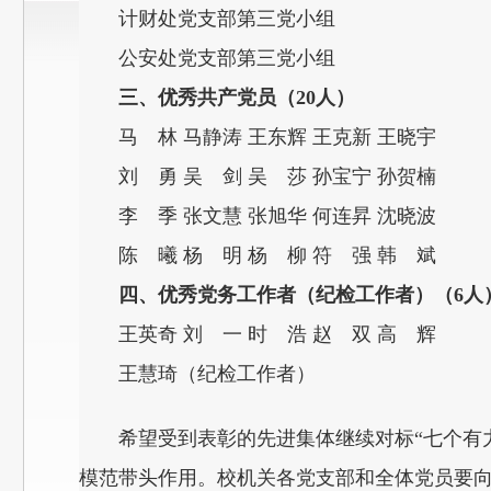
计财处党支部第三党小组
公安处党支部第三党小组
三、优秀共产党员（20人）
马 林 马静涛 王东辉 王克新 王晓宇
刘 勇 吴 剑 吴 莎 孙宝宁 孙贺楠
李 季 张文慧 张旭华 何连昇 沈晓波
陈 曦 杨 明 杨 柳 符 强 韩 斌
四、优秀党务工作者（纪检工作者）（6人
王英奇 刘 一 时 浩 赵 双 高 辉
王慧琦（纪检工作者）
希望受到表彰的先进集体继续对标“七个有
模范带头作用。校机关各党支部和全体党员要